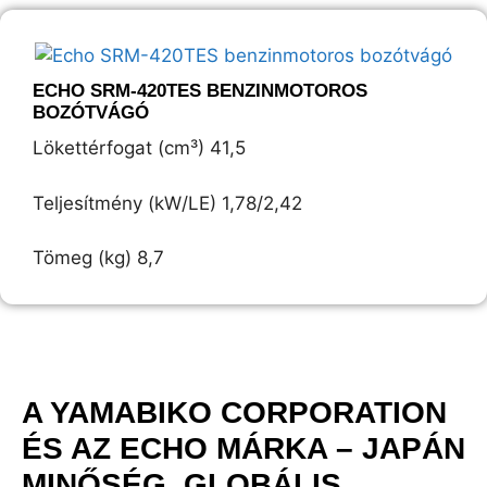
ECHO SRM-420TES BENZINMOTOROS
BOZÓTVÁGÓ
Lökettérfogat (cm³) 41,5
Teljesítmény (kW/LE) 1,78/2,42
Tömeg (kg) 8,7
A YAMABIKO CORPORATION
ÉS AZ ECHO MÁRKA – JAPÁN
MINŐSÉG, GLOBÁLIS