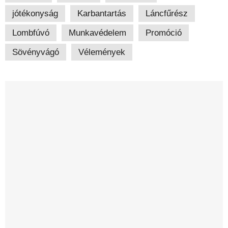
jótékonyság
Karbantartás
Láncfűrész
Lombfúvó
Munkavédelem
Promóció
Sövényvágó
Vélemények