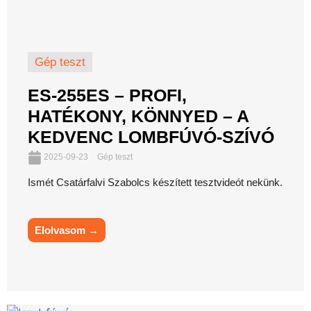
Gép teszt
ES-255ES – PROFI,
HATÉKONY, KÖNNYED – A
KEDVENC LOMBFÚVÓ-SZÍVÓ
2025-09-23
Gép teszt
Ismét Csatárfalvi Szabolcs készített tesztvideót nekünk.
Elolvasom →