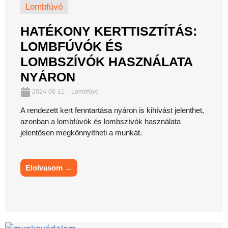
Lombfúvó
HATÉKONY KERTTISZTÍTÁS:
LOMBFÚVÓK ÉS
LOMBSZÍVÓK HASZNÁLATA
NYÁRON
2024-06-11
Lombfúvó
A rendezett kert fenntartása nyáron is kihívást jelenthet,
azonban a lombfúvók és lombszívók használata
jelentősen megkönnyítheti a munkát.
Elolvasom →