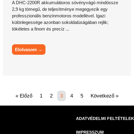
A DHC-2200R akkumulátoros sövényvágó mindössze
2,9 kg tömegű, de teljesítménye megegyezik egy
professzionális benzinmotoros modellével. Igazi
különlegessége azonban sokoldalúságában rejlik;
tökéletes a finom és precíz ...
Elolvasom →
« Előző
1
2
3
4
5
Következő »
ADATVÉDELMI FELTÉTELEK
IMPRESSZUM