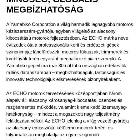
MEGBÍZHATÓSÁG
A Yamabiko Corporation a világ harmadik legnagyobb motoros
kéziszerszám-gyártója, egyben világelső az alacsony
kibocsátású motorok fejlesztésében. Az ECHO márka neve
évtizedek óta a professzionális kerti és erdészeti gépek
szinonimája: láncfűrészek, motoros fűkaszák, trimmerek és
lombfúvók terén egyaránt meghatározó piaci szereplő. A
Yamabiko gépeit ma már 80-nál több országban értékesítik,
milliós darabszámban – megbízhatóságuk, tartósságuk és
innovatív technológiájuk elismerésének bizonyítékaként.
Az ECHO motorok tervezésének középpontjában három
alapelv áll: alacsony károsanyag-kibocsátás, csendes és
rezgésmentes működés, valamint kiemelkedő üzemanyag-
hatékonyság – mindezt a megszokott nagy teljesítmény
feláldozása nélkül. Az ECHO jelenleg a világ vezető gyártója
az alacsony emissziójú, kétütemű motorok terén, és
folyamatosan meghaladja az egyre szigorodó