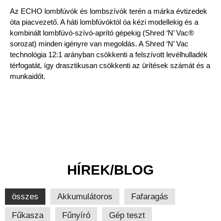
Az ECHO lombfúvók és lombszívók terén a márka évtizedek
óta piacvezető. A háti lombfúvóktól óa kézi modellekig és a
kombinált lombfúvó-szívó-aprító gépekig (Shred ‘N’ Vac®
sorozat) minden igényre van megoldás. A Shred ‘N’ Vac
technológia 12:1 arányban csökkenti a felszívott levélhulladék
térfogatát, így drasztikusan csökkenti az ürítések számát és a
munkaidőt.
HÍREK/BLOG
összes
Akkumulátoros
Fafaragás
Fűkasza
Fűnyíró
Gép teszt