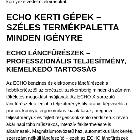
környezetvédelmi előírásokat.
ECHO KERTI GÉPEK –
SZÉLES TERMÉKPALETTA
MINDEN IGÉNYRE
ECHO LÁNCFŰRÉSZEK –
PROFESSZIONÁLIS TELJESÍTMÉNY,
KIEMELKEDŐ TARTÓSSÁG
Az ECHO benzines és elektromos láncfűrészek a
hobbikertésztől az erdészeti szakemberig mindenki számára
tökéletes megoldást nyújtanak. Az ECHO X-sorozatú
láncfűrészek a legjobb teljesítmény/súly arányt képviselik a
piacon: könnyű, ergonomikus kialakításuk, megnövelt
teljesítményük és fejlett rezgéscsökkentő rendszerük révén
akár napi több műszakos, intenzív fakitermelésre is
alkalmasak. Magnéziumötvözetű ház, automatikus lánckenés,
szerszám nélküli láncfeszítő – ezek az ECHO láncfűrészek