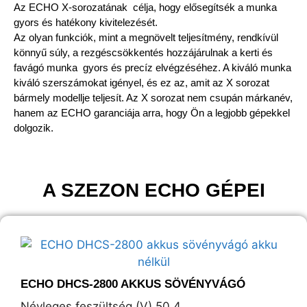
Az ECHO X-sorozatának célja, hogy elősegítsék a munka
gyors és hatékony kivitelezését.
Az olyan funkciók, mint a megnövelt teljesítmény, rendkívül
könnyű súly, a rezgéscsökkentés hozzájárulnak a kerti és
favágó munka gyors és precíz elvégzéséhez. A kiváló munka
kiváló szerszámokat igényel, és ez az, amit az X sorozat
bármely modellje teljesít. Az X sorozat nem csupán márkanév,
hanem az ECHO garanciája arra, hogy Ön a legjobb gépekkel
dolgozik.
A SZEZON ECHO GÉPEI
ECHO DHCS-2800 AKKUS SÖVÉNYVÁGÓ
Névleges feszültség (V) 50,4