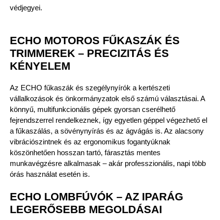
védjegyei.
ECHO MOTOROS FŰKASZÁK ÉS
TRIMMEREK – PRECIZITÁS ÉS
KÉNYELEM
Az ECHO fűkaszák és szegélynyírók a kertészeti
vállalkozások és önkormányzatok első számú választásai. A
könnyű, multifunkcionális gépek gyorsan cserélhető
fejrendszerrel rendelkeznek, így egyetlen géppel végezhető el
a fűkaszálás, a sövénynyírás és az ágvágás is. Az alacsony
vibrációszintnek és az ergonomikus fogantyúknak
köszönhetően hosszan tartó, fárasztás mentes
munkavégzésre alkalmasak – akár professzionális, napi több
órás használat esetén is.
ECHO LOMBFÚVÓK – AZ IPARÁG
LEGERŐSEBB MEGOLDÁSAI