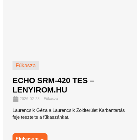
Fűkasza
ECHO SRM-420 TES –
LENYIROM.HU
2026-02-23
Fűkasza
Laurencsik Géza a Laurencsik Zöldterület Karbantartás
feje tesztelte a fűkaszánkat.
Elolvasom →