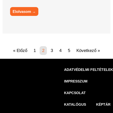
Elolvasom →
« Előző
1
2
3
4
5
Következő »
ADATVÉDELMI FELTÉTELEK
IMPRESSZUM
KAPCSOLAT
KATALÓGUS
KÉPTÁR