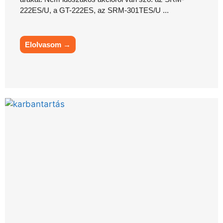
222ES/U, a GT-222ES, az SRM-301TES/U ...
Elolvasom →