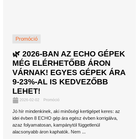
Promóció
🌿 2026-BAN AZ ECHO GÉPEK
MÉG ELÉRHETŐBB ÁRON
VÁRNAK! EGYES GÉPEK ÁRA
9-23%-AL IS KEDVEZŐBB
LEHET!
2026-02-02
Promóció
Jó hír mindenkinek, aki minőségi kertigépet keres: az
idei évben 8 ECHO gép ára egész évben korrigálva,
azaz folyamatosan, kampánytól függetlenül
alacsonyabb áron kaphatók. Nem ...