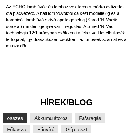
Az ECHO lombfúvók és lombszívók terén a márka évtizedek
óta piacvezető. A háti lombfúvóktól óa kézi modellekig és a
kombinált lombfúvó-szívó-aprító gépekig (Shred ‘N’ Vac®
sorozat) minden igényre van megoldás. A Shred ‘N’ Vac
technológia 12:1 arányban csökkenti a felszívott levélhulladék
térfogatát, így drasztikusan csökkenti az ürítések számát és a
munkaidőt.
HÍREK/BLOG
összes
Akkumulátoros
Fafaragás
Fűkasza
Fűnyíró
Gép teszt