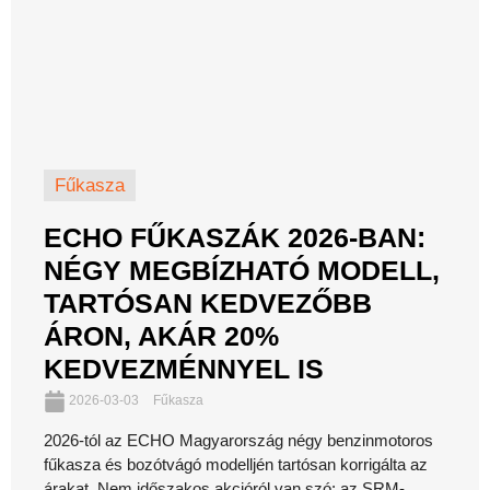
Fűkasza
ECHO FŰKASZÁK 2026-BAN:
NÉGY MEGBÍZHATÓ MODELL,
TARTÓSAN KEDVEZŐBB
ÁRON, AKÁR 20%
KEDVEZMÉNNYEL IS
2026-03-03
Fűkasza
2026-tól az ECHO Magyarország négy benzinmotoros
fűkasza és bozótvágó modelljén tartósan korrigálta az
árakat. Nem időszakos akcióról van szó: az SRM-