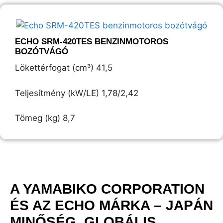
ECHO SRM-420TES BENZINMOTOROS
BOZÓTVÁGÓ
Lökettérfogat (cm³) 41,5
Teljesítmény (kW/LE) 1,78/2,42
Tömeg (kg) 8,7
A YAMABIKO CORPORATION
ÉS AZ ECHO MÁRKA – JAPÁN
MINŐSÉG, GLOBÁLIS