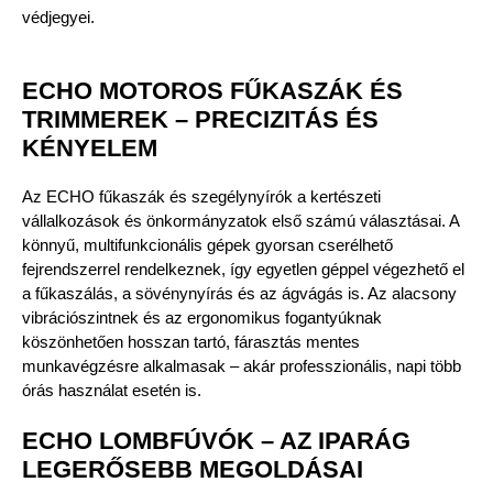
védjegyei.
ECHO MOTOROS FŰKASZÁK ÉS
TRIMMEREK – PRECIZITÁS ÉS
KÉNYELEM
Az ECHO fűkaszák és szegélynyírók a kertészeti
vállalkozások és önkormányzatok első számú választásai. A
könnyű, multifunkcionális gépek gyorsan cserélhető
fejrendszerrel rendelkeznek, így egyetlen géppel végezhető el
a fűkaszálás, a sövénynyírás és az ágvágás is. Az alacsony
vibrációszintnek és az ergonomikus fogantyúknak
köszönhetően hosszan tartó, fárasztás mentes
munkavégzésre alkalmasak – akár professzionális, napi több
órás használat esetén is.
ECHO LOMBFÚVÓK – AZ IPARÁG
LEGERŐSEBB MEGOLDÁSAI