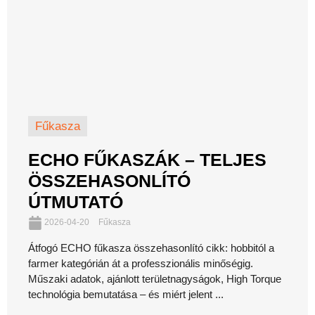
Fűkasza
ECHO FŰKASZÁK – TELJES
ÖSSZEHASONLÍTÓ
ÚTMUTATÓ
2026-04-20
Fűkasza
Átfogó ECHO fűkasza összehasonlító cikk: hobbitól a
farmer kategórián át a professzionális minőségig.
Műszaki adatok, ajánlott területnagyságok, High Torque
technológia bemutatása – és miért jelent ...