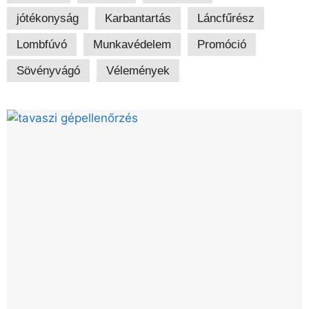
jótékonyság
Karbantartás
Láncfűrész
Lombfúvó
Munkavédelem
Promóció
Sövényvágó
Vélemények