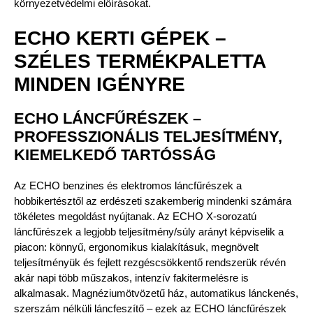
környezetvédelmi előírásokat.
ECHO KERTI GÉPEK –
SZÉLES TERMÉKPALETTA
MINDEN IGÉNYRE
ECHO LÁNCFŰRÉSZEK –
PROFESSZIONÁLIS TELJESÍTMÉNY,
KIEMELKEDŐ TARTÓSSÁG
Az ECHO benzines és elektromos láncfűrészek a
hobbikertésztől az erdészeti szakemberig mindenki számára
tökéletes megoldást nyújtanak. Az ECHO X-sorozatú
láncfűrészek a legjobb teljesítmény/súly arányt képviselik a
piacon: könnyű, ergonomikus kialakításuk, megnövelt
teljesítményük és fejlett rezgéscsökkentő rendszerük révén
akár napi több műszakos, intenzív fakitermelésre is
alkalmasak. Magnéziumötvözetű ház, automatikus lánckenés,
szerszám nélküli láncfeszítő – ezek az ECHO láncfűrészek