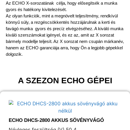
Az ECHO X-sorozatának célja, hogy elősegítsék a munka
gyors és hatékony kivitelezését.
Az olyan funkciók, mint a megnövelt teljesítmény, rendkívül
könnyű súly, a rezgéscsökkentés hozzájárulnak a kerti és
favágó munka gyors és precíz elvégzéséhez. A kiváló munka
kiváló szerszámokat igényel, és ez az, amit az X sorozat
bármely modellje teljesít. Az X sorozat nem csupán márkanév,
hanem az ECHO garanciája arra, hogy Ön a legjobb gépekkel
dolgozik.
A SZEZON ECHO GÉPEI
ECHO DHCS-2800 AKKUS SÖVÉNYVÁGÓ
Névleges feszültség (V) 50,4