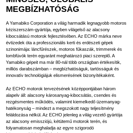
MEGBÍZHATÓSÁG
A Yamabiko Corporation a világ harmadik legnagyobb motoros
kéziszerszám-gyártója, egyben világelső az alacsony
kibocsátású motorok fejlesztésében. Az ECHO márka neve
évtizedek óta a professzionális kerti és erdészeti gépek
szinonimája: láncfűrészek, motoros fűkaszák, trimmerek és
lombfúvók terén egyaránt meghatározó piaci szereplő. A
Yamabiko gépeit ma már 80-nál több országban értékesítik,
milliós darabszámban – megbízhatóságuk, tartósságuk és
innovatív technológiájuk elismerésének bizonyítékaként.
Az ECHO motorok tervezésének középpontjában három
alapelv áll: alacsony károsanyag-kibocsátás, csendes és
rezgésmentes működés, valamint kiemelkedő üzemanyag-
hatékonyság – mindezt a megszokott nagy teljesítmény
feláldozása nélkül. Az ECHO jelenleg a világ vezető gyártója
az alacsony emissziójú, kétütemű motorok terén, és
folyamatosan meghaladja az egyre szigorodó