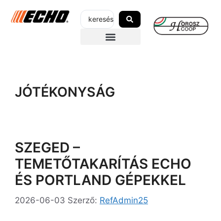
SZERVIZEK-ÜZLETEK
AZ ECHO-RÓL
GARANCIÁLIS REGISZTRÁCIÓ
JÓTÉKONYSÁG
SZEGED –
TEMETŐTAKARÍTÁS ECHO
ÉS PORTLAND GÉPEKKEL
2026-06-03
Szerző:
RefAdmin25