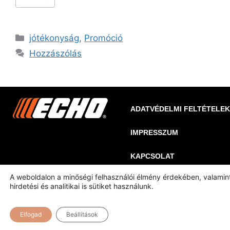
jótékonyság
,
Promóció
Hozzászólás
ADATVÉDELMI FELTÉTELEK
IMPRESSZUM
KAPCSOLAT
A weboldalon a minőségi felhasználói élmény érdekében, valamin
KATALÓGUS
KÉPTÁR
hirdetési és analitikai is sütiket használunk.
Elfogad
Beállítások