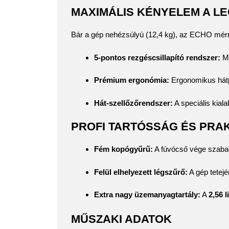
MAXIMÁLIS KÉNYELEM A L
Bár a gép nehézsúlyú (12,4 kg), az ECHO mérnö
5-pontos rezgéscsillapító rendszer:
Mé
Prémium ergonómia:
Ergonomikus hátpá
Hát-szellőzőrendszer:
A speciális kiala
PROFI TARTÓSSÁG ÉS PRA
Fém kopógyűrű:
A fúvócső vége szabad
Felül elhelyezett légszűrő:
A gép tetejé
Extra nagy üzemanyagtartály:
A
2,56 l
MŰSZAKI ADATOK