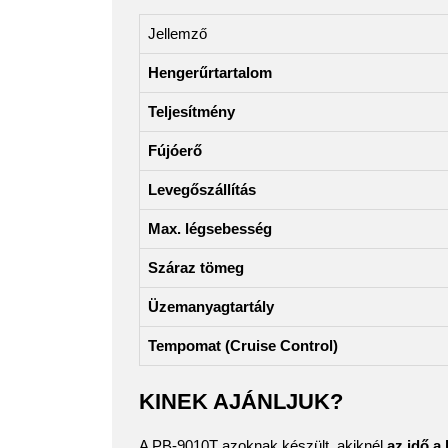
Jellemző
Hengerűrtartalom
Teljesítmény
Fújóerő
Levegőszállítás
Max. légsebesség
Száraz tömeg
Üzemanyagtartály
Tempomat (Cruise Control)
KINEK AJÁNLJUK?
A PB-9010T azoknak készült, akiknél
az idő a