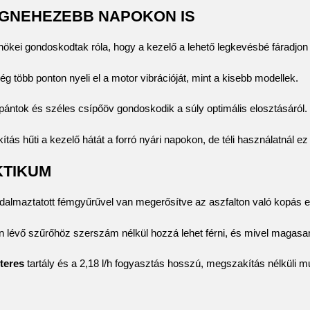
EGNEHEZEBB NAPOKON IS
kei gondoskodtak róla, hogy a kezelő a lehető legkevésbé fáradjon 
g több ponton nyeli el a motor vibrációját, mint a kisebb modellek.
ntok és széles csípőöv gondoskodik a súly optimális elosztásáról.
kítás hűti a kezelő hátát a forró nyári napokon, de téli használatnál ez
KTIKUM
almaztatott fémgyűrűvel van megerősítve az aszfalton való kopás el
n lévő szűrőhöz szerszám nélkül hozzá lehet férni, és mivel magasan 
iteres
tartály és a 2,18 l/h fogyasztás hosszú, megszakítás nélküli m