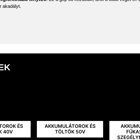
r akadályt.
EK
TOROK ÉS
AKKUMULÁTOROK ÉS
AKKUM
K 40V
TÖLTŐK 50V
FŰKA
SZEGÉLY