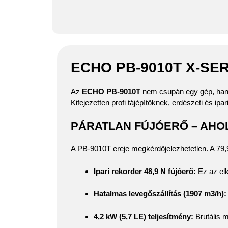
ECHO PB-9010T X-SE
Az
ECHO PB-9010T
nem csupán egy gép, hanem
Kifejezetten profi tájépítőknek, erdészeti és ip
PÁRATLAN FÚJÓERŐ – AHOL
A PB-9010T ereje megkérdőjelezhetetlen. A 79
Ipari rekorder 48,9 N fújóerő:
Ez az elk
Hatalmas levegőszállítás (1907
m
3
/
h
):
4,2 kW (5,7 LE) teljesítmény:
Brutális 