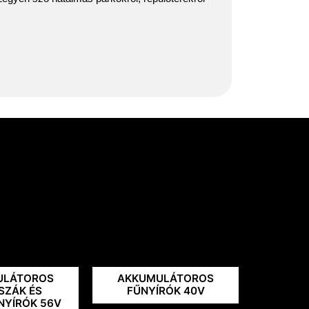
ULÁTOROS
AKKUMULÁTOROS
SZÁK ÉS
FŰNYÍRÓK 40V
NYÍRÓK 56V