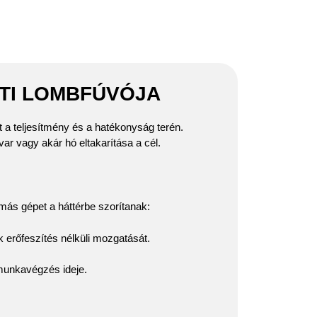
ÁTI LOMBFÚVÓJA
 a teljesítmény és a hatékonyság terén.
var vagy akár hó eltakarítása a cél.
más gépet a háttérbe szorítanak:
 erőfeszítés nélküli mozgatását.
munkavégzés ideje.