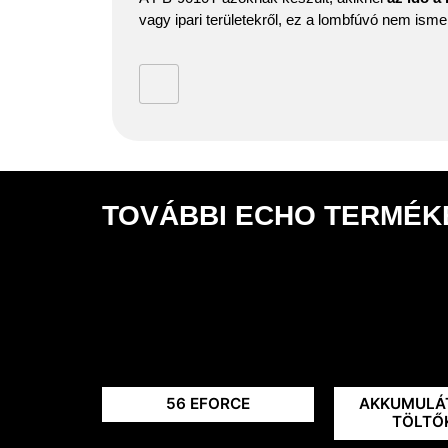
vagy ipari területekről, ez a lombfúvó nem isme
TOVÁBBI ECHO TERMÉK
56 EFORCE
AKKUMULÁ
TÖLTŐ