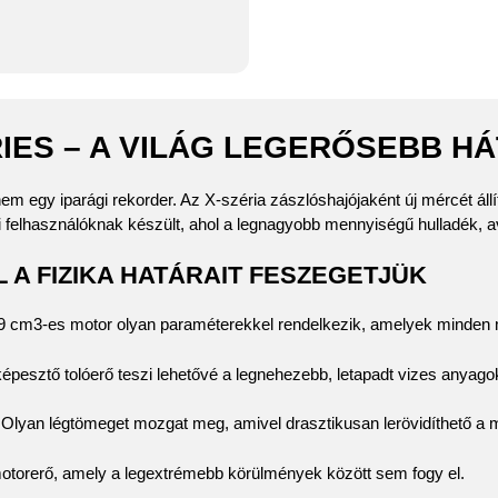
RIES – A VILÁG LEGERŐSEBB H
 egy iparági rekorder. Az X-széria zászlóshajójaként új mércét állít
ari felhasználóknak készült, ahol a legnagyobb mennyiségű hulladék, a
 A FIZIKA HATÁRAIT FESZEGETJÜK
,9
c
m
3
-es motor olyan paraméterekkel rendelkezik, amelyek minden 
épesztő tolóerő teszi lehetővé a legnehezebb, letapadt vizes anyagok
Olyan légtömeget mozgat meg, amivel drasztikusan lerövidíthető a 
motorerő, amely a legextrémebb körülmények között sem fogy el.