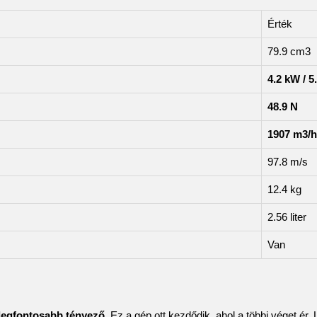
Érték
79.9
c
m
3
4.2 kW / 5
48.9 N
1907
m
3
/
h
97.8
m
/
s
12.4 kg
2.56 liter
Van
 legfontosabb tényező
. Ez a gép ott kezdődik, ahol a többi véget ér