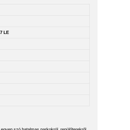
.7 LE
. Legyen szó hatalmas parkokról, repülőterekről