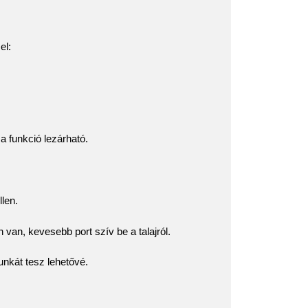
el:
 a funkció lezárható.
len.
van, kevesebb port szív be a talajról.
unkát tesz lehetővé.