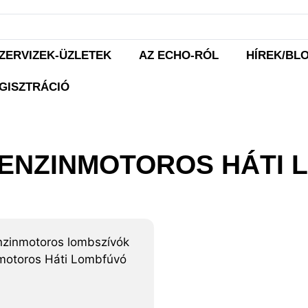
ZERVIZEK-ÜZLETEK
AZ ECHO-RÓL
HÍREK/BL
GISZTRÁCIÓ
BENZINMOTOROS HÁTI
zinmotoros lombszívók
otoros Háti Lombfúvó