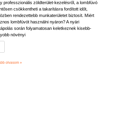
y professzionális zöldterület-kezelésről, a lombfúvó
entősen csökkentheti a takarításra fordított időt,
özben rendezettebb munkaterületet biztosít. Miért
znos lombfúvót használni nyáron? A nyári
tápolás során folyamatosan keletkeznek kisebb-
yobb növényi
ább olvasom »