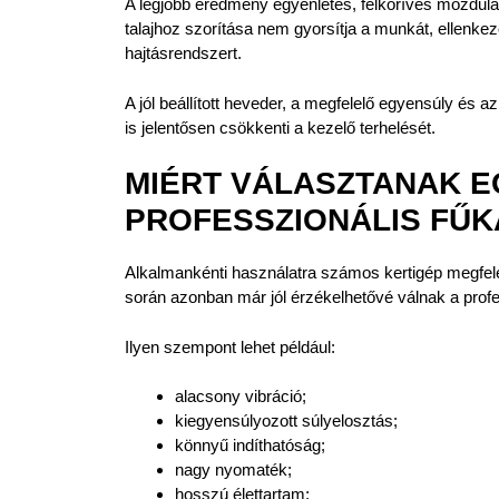
A legjobb eredmény egyenletes, félköríves mozdulato
talajhoz szorítása nem gyorsítja a munkát, ellenkező
hajtásrendszert.
A jól beállított heveder, a megfelelő egyensúly 
is jelentősen csökkenti a kezelő terhelését.
MIÉRT VÁLASZTANAK 
PROFESSZIONÁLIS FŰK
Alkalmankénti használatra számos kertigép megfele
során azonban már jól érzékelhetővé válnak a profe
Ilyen szempont lehet például:
alacsony vibráció;
kiegyensúlyozott súlyelosztás;
könnyű indíthatóság;
nagy nyomaték;
hosszú élettartam;