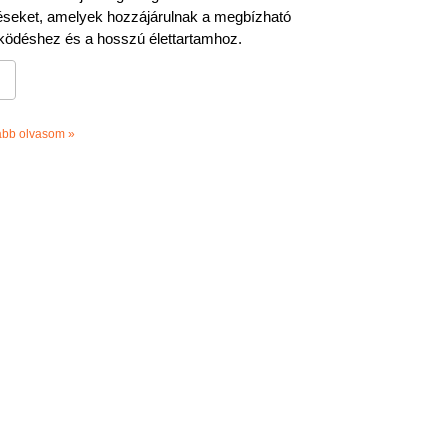
éseket, amelyek hozzájárulnak a megbízható
ödéshez és a hosszú élettartamhoz.
ább olvasom »