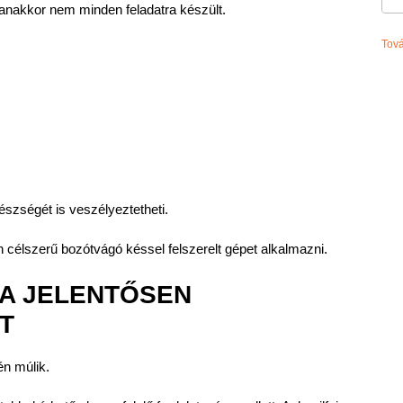
anakkor nem minden feladatra készült.
Tov
szségét is veszélyeztetheti.
 célszerű bozótvágó késsel felszerelt gépet alkalmazni.
KA JELENTŐSEN
T
én múlik.