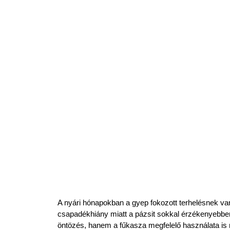
A nyári hónapokban a gyep fokozott terhelésnek van
csapadékhiány miatt a pázsit sokkal érzékenyebbe
öntözés, hanem a fűkasza megfelelő használata is