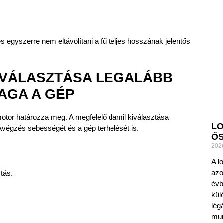
és egyszerre nem eltávolítani a fű teljes hosszának jelentős
IVÁLASZTÁSA LEGALÁBB
AGA A GÉP
motor határozza meg. A megfelelő damil kiválasztása
LO
avégzés sebességét és a gép terhelését is.
ŐS
202
A l
azo
tás.
évb
kül
lég
mun