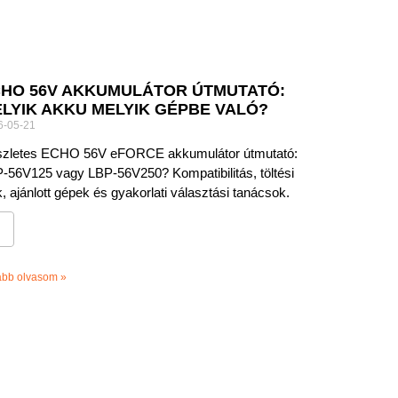
HO 56V AKKUMULÁTOR ÚTMUTATÓ:
LYIK AKKU MELYIK GÉPBE VALÓ?
6-05-21
zletes ECHO 56V eFORCE akkumulátor útmutató:
-56V125 vagy LBP-56V250? Kompatibilitás, töltési
k, ajánlott gépek és gyakorlati választási tanácsok.
ább olvasom »