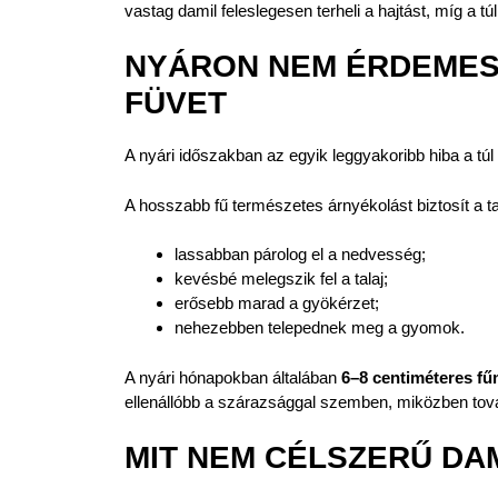
vastag damil feleslegesen terheli a hajtást, míg a
NYÁRON NEM ÉRDEMES 
FÜVET
A nyári időszakban az egyik leggyakoribb hiba a t
A hosszabb fű természetes árnyékolást biztosít a ta
lassabban párolog el a nedvesség;
kevésbé melegszik fel a talaj;
erősebb marad a gyökérzet;
nehezebben telepednek meg a gyomok.
A nyári hónapokban általában
6–8 centiméteres f
ellenállóbb a szárazsággal szemben, miközben továb
MIT NEM CÉLSZERŰ DA