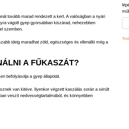
lép
műk
annál tovább marad rendezett a kert. A valóságban a nyári
onyra vágott gyep gyorsabban kiszárad, nehezebben
sel szemben.
Tov
zabb ideig maradhat zöld, egészséges és ellenálló még a
ÁLNI A FŰKASZÁT?
n befolyásolja a gyep állapotát.
ssznek van kitéve. Ilyenkor végzett kaszálás során a sérült
bban veszít nedvességtartalmából, és könnyebben