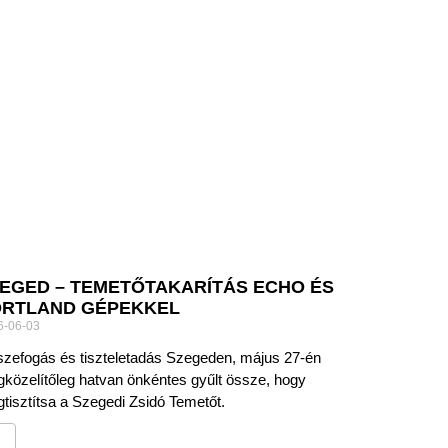
EGED – TEMETŐTAKARÍTÁS ECHO ÉS
RTLAND GÉPEKKEL
6-06-03
zefogás és tiszteletadás Szegeden, május 27-én
közelítőleg hatvan önkéntes gyűlt össze, hogy
tisztítsa a Szegedi Zsidó Temetőt.