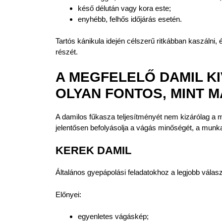
késő délután vagy kora este;
enyhébb, felhős időjárás esetén.
Tartós kánikula idején célszerű ritkábban kaszálni, 
részét.
A MEGFELELŐ DAMIL K
OLYAN FONTOS, MINT M
A damilos fűkasza teljesítményét nem kizárólag a 
jelentősen befolyásolja a vágás minőségét, a munk
KEREK DAMIL
Általános gyepápolási feladatokhoz a legjobb válasz
Előnyei:
egyenletes vágáskép;