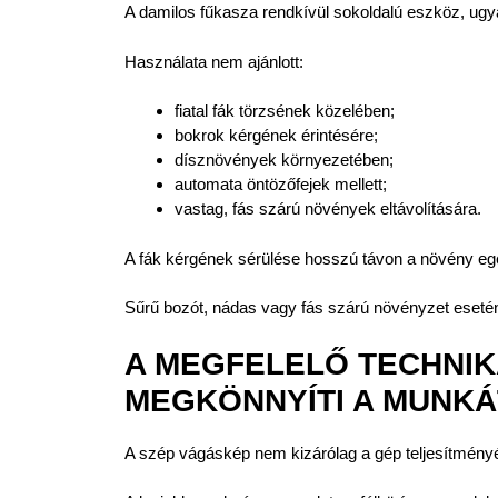
A damilos fűkasza rendkívül sokoldalú eszköz, ugy
Használata nem ajánlott:
fiatal fák törzsének közelében;
bokrok kérgének érintésére;
dísznövények környezetében;
automata öntözőfejek mellett;
vastag, fás szárú növények eltávolítására.
A fák kérgének sérülése hosszú távon a növény egé
Sűrű bozót, nádas vagy fás szárú növényzet esetén
A MEGFELELŐ TECHNI
MEGKÖNNYÍTI A MUNKÁ
A szép vágáskép nem kizárólag a gép teljesítmény