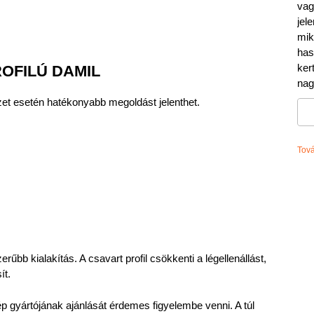
vag
jel
mik
has
ker
OFILÚ DAMIL
nag
 esetén hatékonyabb megoldást jelenthet.
Tov
űbb kialakítás. A csavart profil csökkenti a légellenállást,
ít.
p gyártójának ajánlását érdemes figyelembe venni. A túl