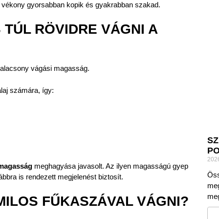
 túl vékony gyorsabban kopik és gyakrabban szakad.
TÚL RÖVIDRE VÁGNI A
úl alacsony vágási magasság.
laj számára, így:
SZ
PO
202
űmagasság
meghagyása javasolt. Az ilyen magasságú gyep
Öss
bra is rendezett megjelenést biztosít.
meg
meg
MILOS FŰKASZÁVAL VÁGNI?