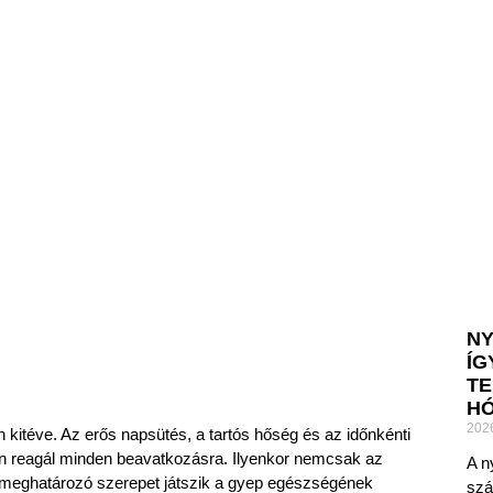
NY
ÍG
TE
H
202
 kitéve. Az erős napsütés, a tartós hőség és az időnkénti
n reagál minden beavatkozásra. Ilyenkor nemcsak az
A n
 meghatározó szerepet játszik a gyep egészségének
szá