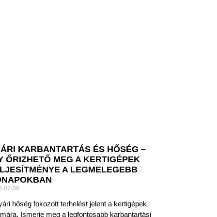
ÁRI KARBANTARTÁS ÉS HŐSÉG –
Y ŐRIZHETŐ MEG A KERTIGÉPEK
LJESÍTMÉNYE A LEGMELEGEBB
ÓNAPOKBAN
6-07-06
yári hőség fokozott terhelést jelent a kertigépek
mára. Ismerje meg a legfontosabb karbantartási