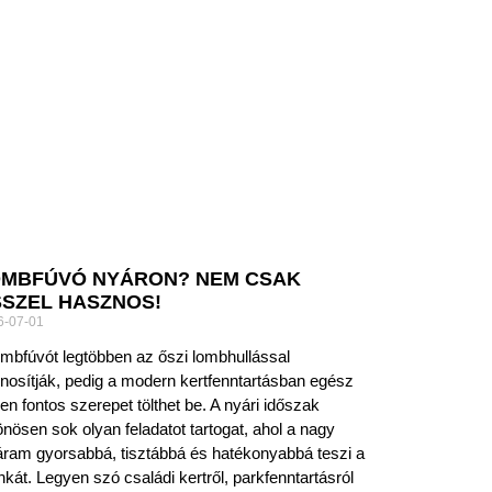
MBFÚVÓ NYÁRON? NEM CSAK
SZEL HASZNOS!
6-07-01
ombfúvót legtöbben az őszi lombhullással
nosítják, pedig a modern kertfenntartásban egész
en fontos szerepet tölthet be. A nyári időszak
önösen sok olyan feladatot tartogat, ahol a nagy
áram gyorsabbá, tisztábbá és hatékonyabbá teszi a
kát. Legyen szó családi kertről, parkfenntartásról