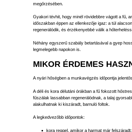
megőrzésében.
Gyakori tévhit, hogy minél rövidebbre vágott a fű, 
időszakban éppen az ellenkezője igaz: a túl alacs
regenerálódik, és érzékenyebbé válik a hőterhelés
Néhány egyszerű szabály betartásával a gyep hoss
legmelegebb napokon is.
MIKOR ÉRDEMES HASZN
A nyári hőségben a munkavégzés időpontja jelentőse
A déli és kora délutáni órákban a fű fokozott hőstre
fűszálak lassabban regenerálódnak, a talaj gyorsa
alakulhatnak ki kiszáradt, barnuló foltok.
A legkedvezőbb időpontok:
kora reggel, amikor a harmat már felszáradt;