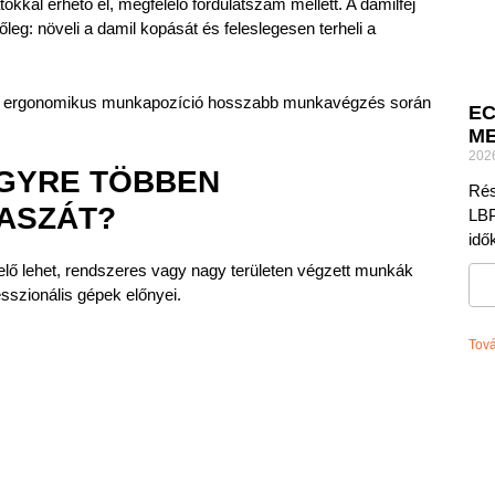
kkal érhető el, megfelelő fordulatszám mellett. A damilfej
leg: növeli a damil kopását és feleslegesen terheli a
és az ergonomikus munkapozíció hosszabb munkavégzés során
EC
ME
202
EGYRE TÖBBEN
Rés
ASZÁT?
LBP
idő
lő lehet, rendszeres vagy nagy területen végzett munkák
sszionális gépek előnyei.
Tov