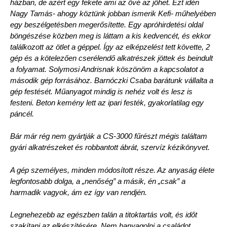
házban, de azért egy fekete ami az övé az jöhet. Ezt idén
Nagy Tamás- ahogy köztünk jobban ismerik Kefi- műhelyében
egy beszélgetésben megerősítette. Egy apróhirdetési oldal
böngészése közben meg is láttam a kis kedvencét, és ekkor
találkozott az ötlet a géppel. Így az elképzelést tett követte, 2
gép és a kötelezően cserélendő alkatrészek jöttek és beindult
a folyamat. Solymosi Andrisnak köszönöm a kapcsolatot a
második gép forrásához. Barnóczki Csaba barátunk vállalta a
gép festését. Műanyagot mindig is nehéz volt és lesz is
festeni. Beton kemény lett az ipari festék, gyakorlatilag egy
páncél.
Bár már rég nem gyártják a CS-3000 fűrészt mégis találtam
gyári alkatrészeket és robbantott ábrát, szervíz kézikönyvet.
A gép személyes, minden módosított része. Az anyaság élete
legfontosabb dolga, a „nenőség” a másik, én „csak” a
harmadik vagyok, ám ez így van rendjén.
Legnehezebb az egészben talán a titoktartás volt, és időt
szakítani az elkészítésére. Nem hanyagolni a családot