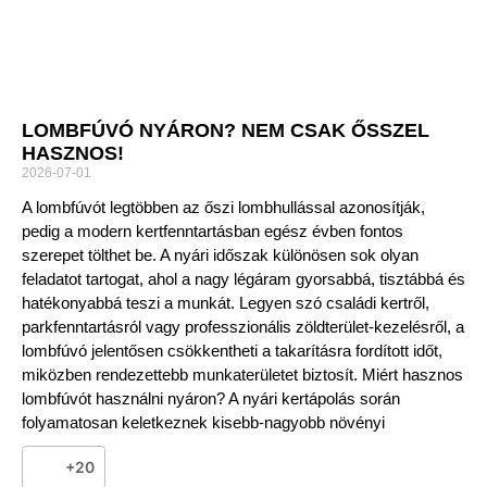
LOMBFÚVÓ NYÁRON? NEM CSAK ŐSSZEL
HASZNOS!
2026-07-01
A lombfúvót legtöbben az őszi lombhullással azonosítják,
pedig a modern kertfenntartásban egész évben fontos
szerepet tölthet be. A nyári időszak különösen sok olyan
feladatot tartogat, ahol a nagy légáram gyorsabbá, tisztábbá és
hatékonyabbá teszi a munkát. Legyen szó családi kertről,
parkfenntartásról vagy professzionális zöldterület-kezelésről, a
lombfúvó jelentősen csökkentheti a takarításra fordított időt,
miközben rendezettebb munkaterületet biztosít. Miért hasznos
lombfúvót használni nyáron? A nyári kertápolás során
folyamatosan keletkeznek kisebb-nagyobb növényi
+20