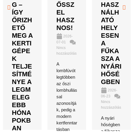
G –
ŐSSZ
HASZ
ÍGY
EL
NÁLH
ŐRIZH
HASZ
ATÓ
ETŐ
NOS!
HELY
MEG A
ESEN
2026-
KERTI
A
07-01
Nincs
GÉPE
FŰKA
hozzászólás
K
SZA A
A
TELJE
NYÁRI
lombfúvót
SÍTMÉ
HŐSÉ
legtöbben
NYE A
GBEN
az őszi
LEGM
lombhullás
2026-
ELEG
06-23
sal
Nincs
azonosítjá
EBB
hozzászólás
k, pedig a
HÓNA
modern
A nyári
POKB
kertfenntar
hőségben
AN
tásban
a fűkasza