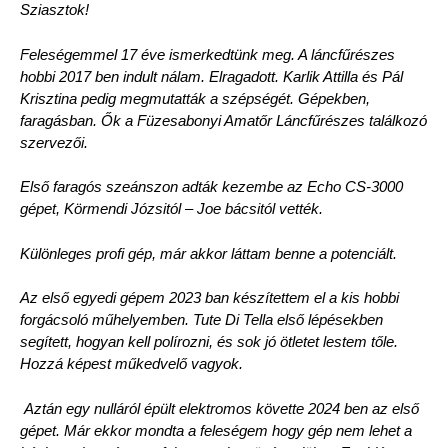
Sziasztok!
Feleségemmel 17 éve ismerkedtünk meg. A láncfűrészes
hobbi 2017 ben indult nálam. Elragadott. Karlik Attilla és Pál
Krisztina pedig megmutatták a szépségét. Gépekben,
faragásban. Ők a Füzesabonyi Amatőr Láncfűrészes találkozó
szervezői.
Első faragós szeánszon adták kezembe az Echo CS-3000
gépet, Körmendi Józsitól – Joe bácsitól vették.
Különleges profi gép, már akkor láttam benne a potenciált.
Az első egyedi gépem 2023 ban készítettem el a kis hobbi
forgácsoló műhelyemben. Tute Di Tella első lépésekben
segített, hogyan kell polírozni, és sok jó ötletet lestem tőle.
Hozzá képest műkedvelő vagyok.
Aztán egy nulláról épült elektromos követte 2024 ben az első
gépet. Már ekkor mondta a feleségem hogy gép nem lehet a