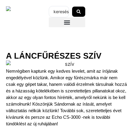
SZERVIZEK-ÜZLETEK
AZ ECHO-RÓL
GARANCIÁLIS REGISZTRÁCIÓ
A LÁNCFŰRÉSZES SZÍV
Nemrégiben kaptunk egy kedves levelet, amit az írójának
engedélyével közlünk. Amikor egy fűrészmárka már nem
csak egy gépet takar, hanem valódi érzelmek társulnak hozzá
és a házasság kötelékében is szeretetteljes pillanatokat okoz,
akkor az egy olyan fontos hírérték, amelyről nekünk is be kell
számolnunk! Köszönjük Sándornak az írását, amelyet
változtatás nélkük közlünk! További sok, szeretetteljes évet
kívánunk és persze az Echo CS-3000 -nek is további
tündöklést az új ruhájában!