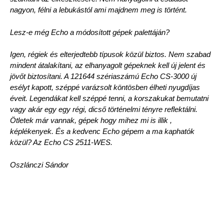
nagyon, félni a lebukástól ami majdnem meg is történt.
Lesz-e még Echo a módosított gépek palettáján?
Igen, régiek és elterjedtebb típusok közül biztos. Nem szabad
mindent átalakítani, az elhanyagolt gépeknek kell új jelent és
jövőt biztosítani. A 121644 szériaszámú Echo CS-3000 új
esélyt kapott, széppé varázsolt köntösben élheti nyugdíjas
éveit. Legendákat kell széppé tenni, a korszakukat bemutatni
vagy akár egy egy régi, dicső történelmi tényre reflektálni.
Ötletek már vannak, gépek hogy mihez mi is illik ,
képlékenyek. És a kedvenc Echo gépem a ma kaphatók
közül? Az Echo CS 2511-WES.
Oszlánczi Sándor