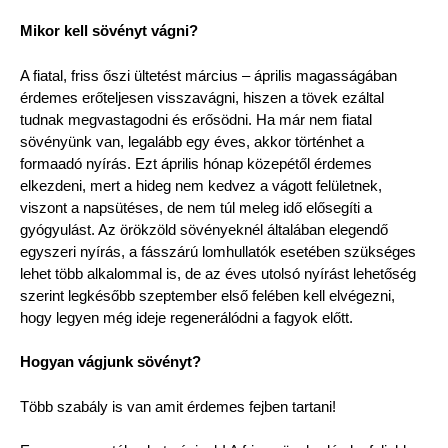
Mikor kell sövényt vágni?
A fiatal, friss őszi ültetést március – április magasságában
érdemes erőteljesen visszavágni, hiszen a tövek ezáltal
tudnak megvastagodni és erősödni. Ha már nem fiatal
sövényünk van, legalább egy éves, akkor történhet a
formaadó nyírás. Ezt április hónap közepétől érdemes
elkezdeni, mert a hideg nem kedvez a vágott felületnek,
viszont a napsütéses, de nem túl meleg idő elősegíti a
gyógyulást. Az örökzöld sövényeknél általában elegendő
egyszeri nyírás, a fásszárú lomhullatók esetében szükséges
lehet több alkalommal is, de az éves utolsó nyírást lehetőség
szerint legkésőbb szeptember első felében kell elvégezni,
hogy legyen még ideje regenerálódni a fagyok előtt.
Hogyan vágjunk sövényt?
Több szabály is van amit érdemes fejben tartani!