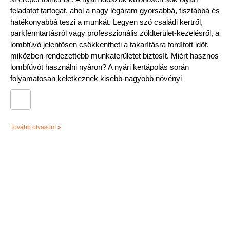
feladatot tartogat, ahol a nagy légáram gyorsabbá, tisztábbá és
hatékonyabbá teszi a munkát. Legyen szó családi kertről,
parkfenntartásról vagy professzionális zöldterület-kezelésről, a
lombfúvó jelentősen csökkentheti a takarításra fordított időt,
miközben rendezettebb munkaterületet biztosít. Miért hasznos
lombfúvót használni nyáron? A nyári kertápolás során
folyamatosan keletkeznek kisebb-nagyobb növényi
Tovább olvasom »