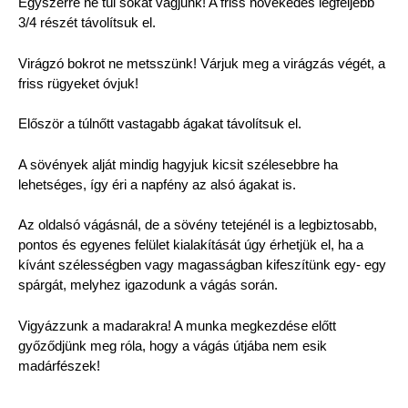
Egyszerre ne túl sokat vágjunk! A friss növekedés legfeljebb
3/4 részét távolítsuk el.
Virágzó bokrot ne metsszünk! Várjuk meg a virágzás végét, a
friss rügyeket óvjuk!
Először a túlnőtt vastagabb ágakat távolítsuk el.
A sövények alját mindig hagyjuk kicsit szélesebbre ha
lehetséges, így éri a napfény az alsó ágakat is.
Az oldalsó vágásnál, de a sövény tetejénél is a legbiztosabb,
pontos és egyenes felület kialakítását úgy érhetjük el, ha a
kívánt szélességben vagy magasságban kifeszítünk egy- egy
spárgát, melyhez igazodunk a vágás során.
Vigyázzunk a madarakra! A munka megkezdése előtt
győződjünk meg róla, hogy a vágás útjába nem esik
madárfészek!