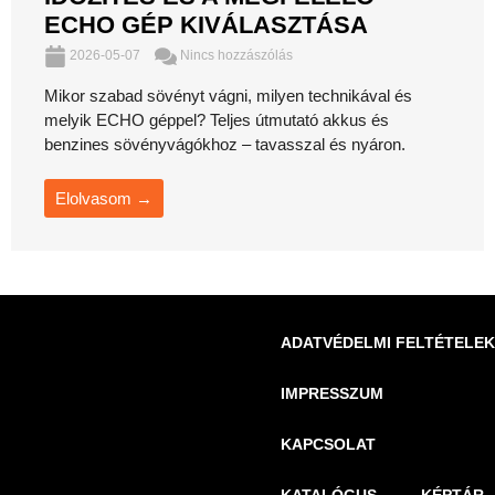
ECHO GÉP KIVÁLASZTÁSA
2026-05-07
Nincs hozzászólás
Mikor szabad sövényt vágni, milyen technikával és
melyik ECHO géppel? Teljes útmutató akkus és
benzines sövényvágókhoz – tavasszal és nyáron.
Elolvasom →
ADATVÉDELMI FELTÉTELEK
IMPRESSZUM
KAPCSOLAT