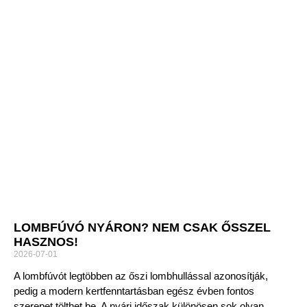
LOMBFÚVÓ NYÁRON? NEM CSAK ŐSSZEL
HASZNOS!
2026-07-01
A lombfúvót legtöbben az őszi lombhullással azonosítják,
pedig a modern kertfenntartásban egész évben fontos
szerepet tölthet be. A nyári időszak különösen sok olyan