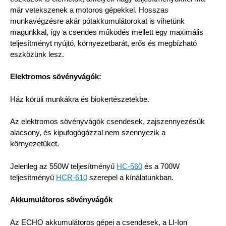
már vetekszenek a motoros gépekkel. Hosszas
munkavégzésre akár pótakkumulátorokat is vihetünk
magunkkal, így a csendes működés mellett egy maximális
teljesítményt nyújtó, környezetbarát, erős és megbízható
eszközünk lesz.
Elektromos sövényvágók:
Ház körüli munkákra és biokertészetekbe.
Az elektromos sövényvágók csendesek, zajszennyezésük
alacsony, és kipufogógázzal nem szennyezik a
környezetüket.
Jelenleg az 550W teljesítményű
HC-560
és a 700W
teljesítményű
HCR-610
szerepel a kínálatunkban.
Akkumulátoros sövényvágók
Az ECHO akkumulátoros gépei a csendesek, a LI-Ion