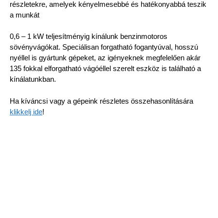
részletekre, amelyek kényelmesebbé és hatékonyabbá teszik
a munkát
0,6 – 1 kW teljesítményig kínálunk benzinmotoros
sövényvágókat. Speciálisan forgatható fogantyúval, hosszú
nyéllel is gyártunk gépeket, az igényeknek megfelelően akár
135 fokkal elforgatható vágóéllel szerelt eszköz is található a
kínálatunkban.
Ha kíváncsi vagy a gépeink részletes összehasonlítására
klikkelj ide
!