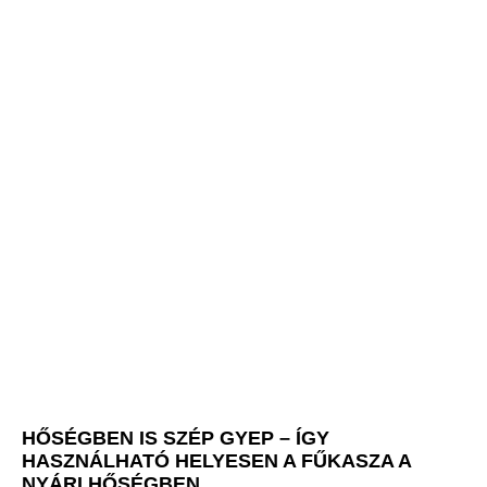
HŐSÉGBEN IS SZÉP GYEP – ÍGY
HASZNÁLHATÓ HELYESEN A FŰKASZA A
NYÁRI HŐSÉGBEN