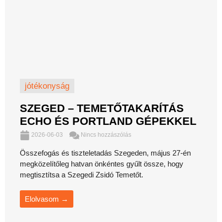
jótékonyság
SZEGED – TEMETŐTAKARÍTÁS
ECHO ÉS PORTLAND GÉPEKKEL
2026-06-03
Nincs hozzászólás
Összefogás és tiszteletadás Szegeden, május 27-én
megközelítőleg hatvan önkéntes gyűlt össze, hogy
megtisztítsa a Szegedi Zsidó Temetőt.
Elolvasom →