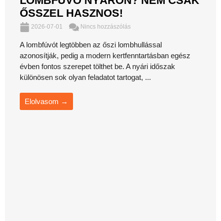
LOMBFÚVÓ NYÁRON? NEM CSAK
ŐSSZEL HASZNOS!
2026-07-01
Nincs hozzászólás
A lombfúvót legtöbben az őszi lombhullással
azonosítják, pedig a modern kertfenntartásban egész
évben fontos szerepet tölthet be. A nyári időszak
különösen sok olyan feladatot tartogat, ...
Elolvasom →