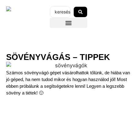
SZERVIZEK-ÜZLETEK
AZ ECHO-RÓL
GARANCIÁLIS REGISZTRÁCIÓ
SÖVÉNYVÁGÁS – TIPPEK
Számos sövényvágó gépet vásárolhattok tőlünk, de hiába van
jó géped, ha nem tudod mikor és hogyan használod jól! Most
ebben próbálunk a segítségetekre lenni! Legyen a legszebb
sövény a tiétek! 🙂