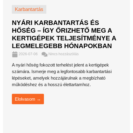
Karbantartás
NYÁRI KARBANTARTÁS ÉS
HŐSÉG – ÍGY ŐRIZHETŐ MEG A
KERTIGÉPEK TELJESÍTMÉNYE A
LEGMELEGEBB HÓNAPOKBAN
2026-07-06
Nincs hozzászólás
A nyári hőség fokozott terhelést jelent a kertigépek
számára. Ismerje meg a legfontosabb karbantartási
lépéseket, amelyek hozzájárulnak a megbízható
működéshez és a hosszú élettartamhoz.
Elolvasom →