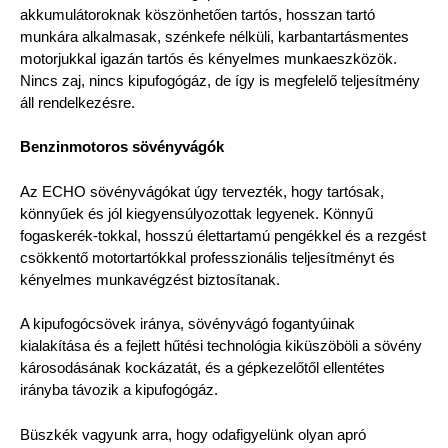
akkumulátoroknak köszönhetően tartós, hosszan tartó
munkára alkalmasak, szénkefe nélküli, karbantartásmentes
motorjukkal igazán tartós és kényelmes munkaeszközök.
Nincs zaj, nincs kipufogógáz, de így is megfelelő teljesítmény
áll rendelkezésre.
Benzinmotoros sövényvágók
Az ECHO sövényvágókat úgy tervezték, hogy tartósak,
könnyűek és jól kiegyensúlyozottak legyenek. Könnyű
fogaskerék-tokkal, hosszú élettartamú pengékkel és a rezgést
csökkentő motortartókkal professzionális teljesítményt és
kényelmes munkavégzést biztosítanak.
A kipufogócsövek iránya, sövényvágó fogantyúinak
kialakítása és a fejlett hűtési technológia kiküszöböli a sövény
károsodásának kockázatát, és a gépkezelőtől ellentétes
irányba távozik a kipufogógáz.
Büszkék vagyunk arra, hogy odafigyelünk olyan apró